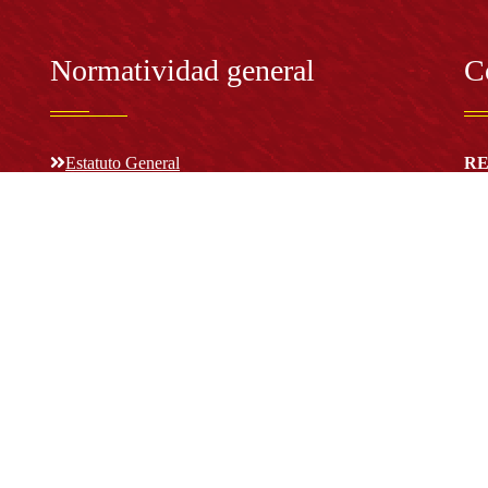
Normatividad general
C
Estatuto General
RE
Proyecto Universitario Institucional - PUI
Rec
rec
n y
Normatividad académica
C
Bog
Cód
Derechos pecuniarios
ión
Estatuto Estudiantil
(+
Estatuto Docente
Estatuto Académico