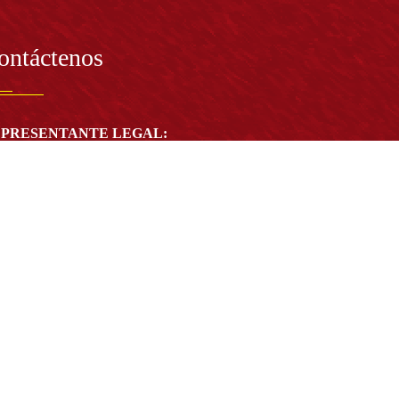
ontáctenos
PRESENTANTE LEGAL:
tor Dr. José Andelfo Lizcano Caro
toria@udistrital.edu.co
alle 13 # 31 -75
otá D.C. - República de Colombia
igo Postal:
111611 - 111611537
Atención a usuarios del Centro De Relevo:
57) 6013238314
(+57) 6013239300
ext: 1421 - (+57) 6013238340
Lunes a viernes de 8:00 a.m. a 5:00 p.m.
Atención al ciudadano:
atencion@udistrital.edu.co