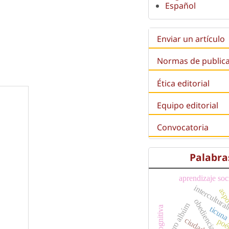
Español
Enviar un artículo
Normas de public
Ética editorial
Equipo editorial
Convocatoria
Palabra
aprendizaje so
intercultura
as
obediencia
libro albúm
ticun
ciudad
poé