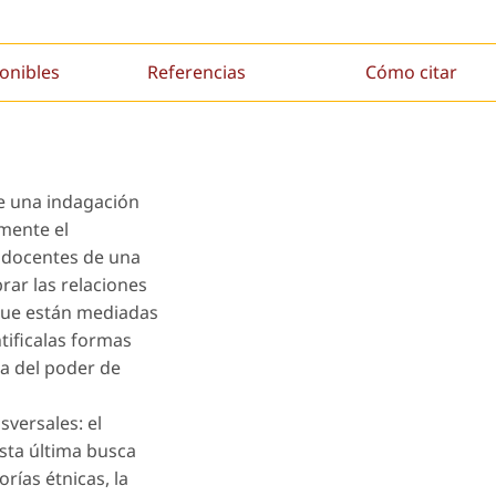
onibles
Referencias
Cómo citar
e una indagación
amente el
s docentes de una
rar las relaciones
 que están mediadas
ntificalas formas
ia del poder de
sversales: el
esta última busca
rías étnicas, la