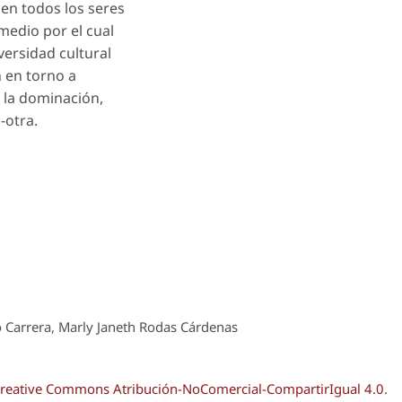
en todos los seres
medio por el cual
versidad cultural
n en torno a
e la dominación,
-otra.
o Carrera, Marly Janeth Rodas Cárdenas
reative Commons Atribución-NoComercial-CompartirIgual 4.0
.