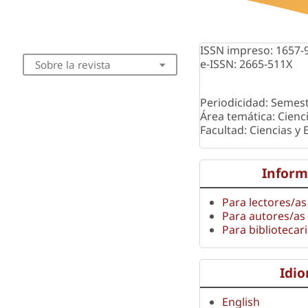
ISSN impreso: 1657-
e-ISSN: 2665-511X
Sobre la revista
Periodicidad: Semest
Área temática: Cienc
Facultad: Ciencias y
Inform
Para lectores/as
Para autores/as
Para bibliotecar
Idi
English