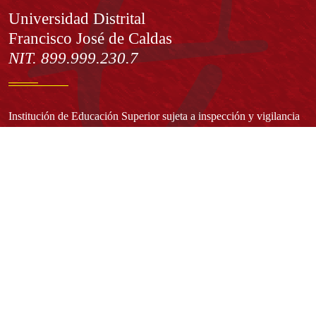
Información
Universidad Distrital
Francisco José de Caldas
NIT. 899.999.230.7
Institución de Educación Superior sujeta a inspección y vigilancia
por el Ministerio de Educación Nacional
Acuerdo de creación N° 10 de 1948 del Concejo de Bogotá
Acreditación Institucional de Alta Calidad - Resolución N° 023653
del 10 de diciembre del 2021
Redes sociales