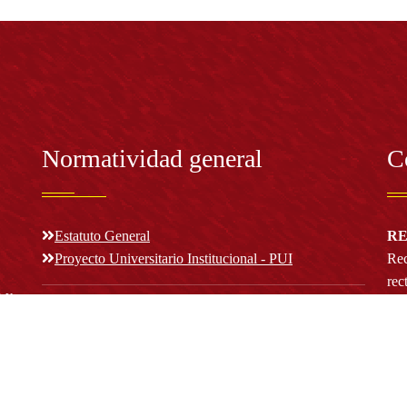
Normatividad general
C
Estatuto General
RE
Proyecto Universitario Institucional - PUI
Rec
rec
n y
Normatividad académica
C
Bog
Cód
Derechos pecuniarios
ión