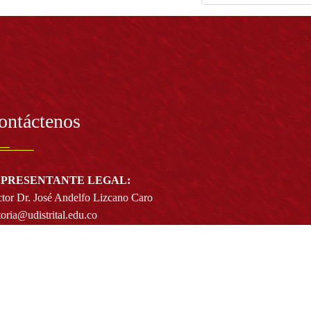
ontáctenos
PRESENTANTE LEGAL:
tor Dr. José Andelfo Lizcano Caro
toria@udistrital.edu.co
alle 13 # 31 -75
otá D.C. - República de Colombia
igo Postal:
111611 - 111611537
Atención a usuarios del Centro De Relevo: