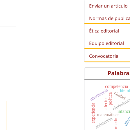
Enviar un artículo
Normas de public
Ética editorial
Equipo editorial
Convocatoria
Palabra
competencia
obediencia
litera
ciudad
poética
ciudadaní
afecto
experiencia
infanc
matemáticas
dibu
resistencia
miedo