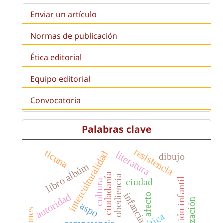
Enviar un artículo
Normas de publicación
Ética editorial
Equipo editorial
Convocatoria
Palabras clave
resistencia
ticuna
interculturalidad
literatura
dibujo
libro albúm
ciudadanía
obediencia
educación infantil
ciudad
cultura
infancia
autoridad
afecto
aspo
poética
competencia