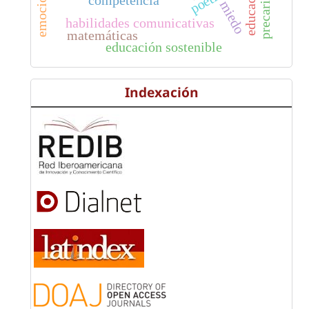
precarización
emociones
miedo
habilidades comunicativas
matemáticas
educación sostenible
Indexación