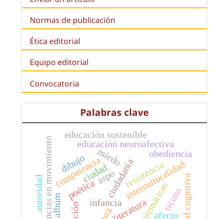
Normas de publicación
Ética editorial
Equipo editorial
Convocatoria
Palabras clave
educación sostenible
infancias en movimiento
educación neuroafectiva
miedo
obediencia
dibujo
competencia
ciudadanía
interculturalidad
resistencia
ciudad
aspo
equidad cognitiva
autoridad
poética
matemáticas
ticuna
libro albúm
literatura
infancia
afecto