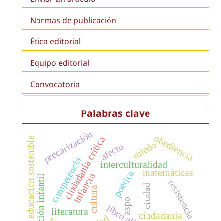
Normas de publicación
Ética editorial
Equipo editorial
Convocatoria
Palabras clave
precarización
obediencia
ciudadanía crítica
educación sostenible
miedo
afecto
competencia
interculturalidad
matemáticas
poética
infancia
educación infantil
resistencia
ciudad
cultura
aspo
libro albúm
literatura
ciudadanía