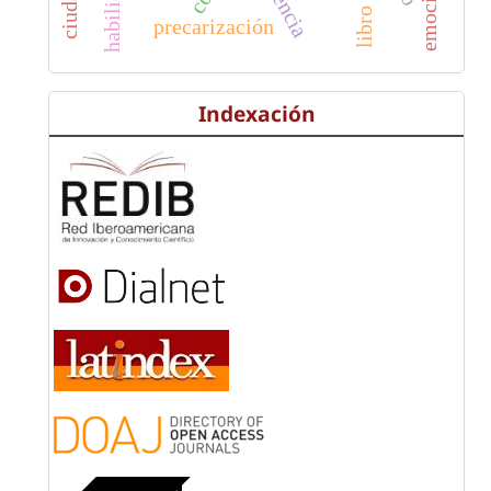
emociones
precarización
Indexación