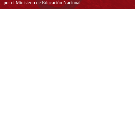
por el Ministerio de Educación Nacional
Acuerdo de creación N° 10 de 1948 del Concejo de Bogotá
Acreditación Institucional de Alta Calidad - Resolución N° 023653
del 10 de diciembre del 2021
Redes sociales
Normatividad general
Estatuto General
Proyecto Universitario Institucional - PUI