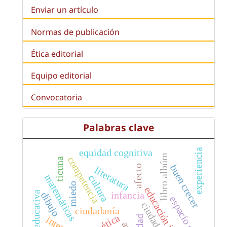
Enviar un artículo
Normas de publicación
Ética editorial
Equipo editorial
Convocatoria
Palabras clave
experiencia
equidad cognitiva
libro albúm
competencia
ticuna
buen crecer
afecto
literatura
matemáticas
cultura
miedo
educación infantil
justicia educativa
infancia
dibujo
espacio social
ciudad
ciudadanía
poética