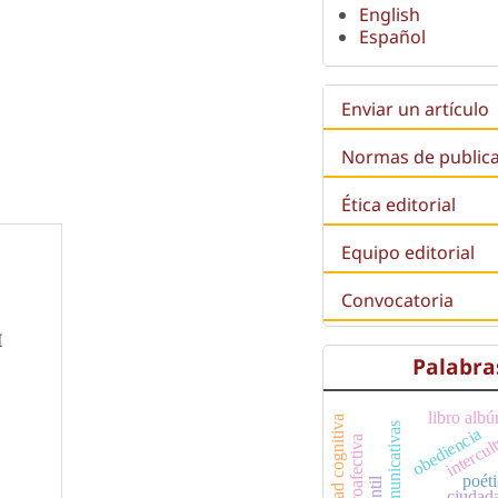
English
Español
Enviar un artículo
Normas de public
Ética editorial
Equipo editorial
Convocatoria
I
Palabra
intercul
libro alb
equidad cognitiva
obediencia
poét
ciudad