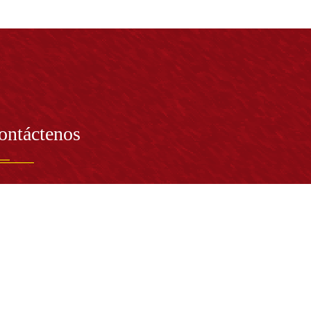
ontáctenos
PRESENTANTE LEGAL:
tor Dr. José Andelfo Lizcano Caro
toria@udistrital.edu.co
alle 13 # 31 -75
otá D.C. - República de Colombia
igo Postal:
111611 - 111611537