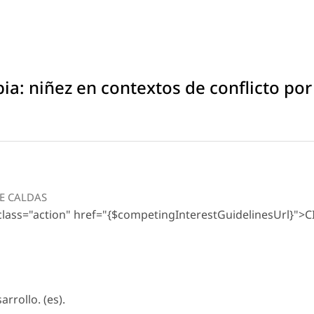
ia: niñez en contextos de conflicto por
DE CALDAS
 class="action" href="{$competingInterestGuidelinesUrl}">C
rrollo. (es).