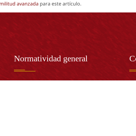
imilitud avanzada
para este artículo.
Normatividad general
C
Estatuto General
RE
Proyecto Universitario Institucional - PUI
Rec
rec
n y
Normatividad académica
C
Bog
Cód