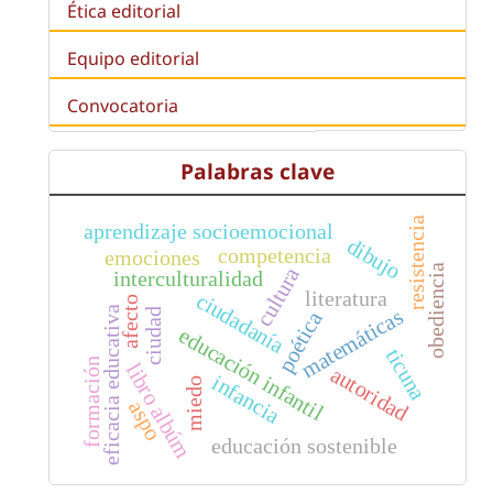
Ética editorial
Equipo editorial
Convocatoria
Palabras clave
resistencia
aprendizaje socioemocional
dibujo
competencia
emociones
obediencia
cultura
interculturalidad
literatura
ciudadanía
afecto
eficacia educativa
matemáticas
ciudad
poética
educación infantil
ticuna
formación
libro albúm
autoridad
infancia
miedo
aspo
educación sostenible