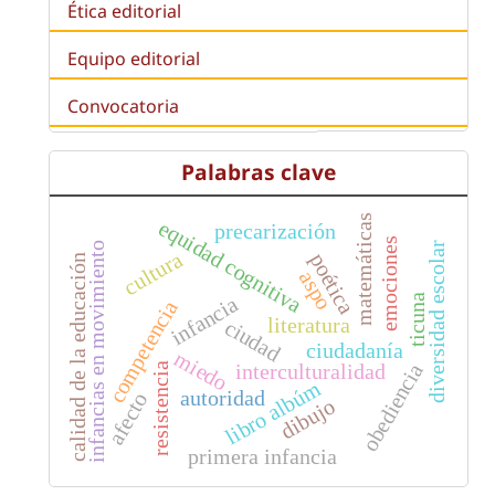
Ética editorial
Equipo editorial
Convocatoria
Palabras clave
matemáticas
equidad cognitiva
precarización
emociones
infancias en movimiento
diversidad escolar
cultura
poética
calidad de la educación
aspo
ticuna
infancia
competencia
literatura
ciudad
ciudadanía
miedo
obediencia
interculturalidad
resistencia
libro albúm
autoridad
afecto
dibujo
primera infancia