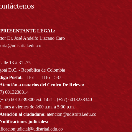
ontáctenos
PRESENTANTE LEGAL:
tor Dr. José Andelfo Lizcano Caro
toria@udistrital.edu.co
alle 13 # 31 -75
otá D.C. - República de Colombia
igo Postal:
111611 - 111611537
Atención a usuarios del Centro De Relevo:
57) 6013238314
(+57) 6013239300
ext: 1421 - (+57) 6013238340
Lunes a viernes de 8:00 a.m. a 5:00 p.m.
Atención al ciudadano:
atencion@udistrital.edu.co
Notificaciones judiciales:
ificacionjudicial@udistrital.edu.co