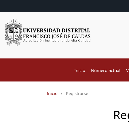
Inicio
Número actual
V
Inicio
/
Registrarse
Re