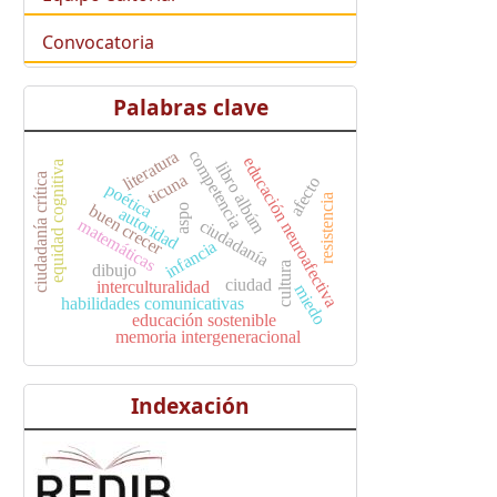
Convocatoria
Palabras clave
competencia
literatura
educación neuroafectiva
libro albúm
equidad cognitiva
ticuna
ciudadanía crítica
afecto
poética
resistencia
buen crecer
aspo
autoridad
matemáticas
ciudadanía
infancia
cultura
dibujo
ciudad
interculturalidad
miedo
habilidades comunicativas
educación sostenible
memoria intergeneracional
Indexación