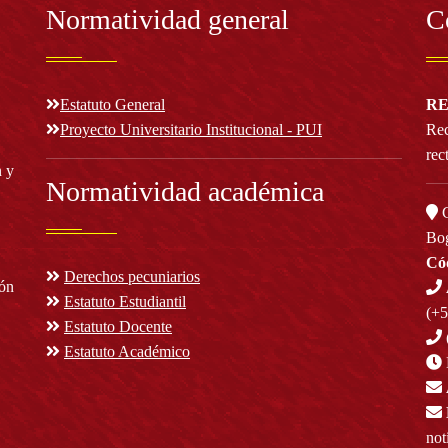
Normatividad general
C
Estatuto General
RE
Proyecto Universitario Institucional - PUI
Rec
rec
n y
Normatividad académica
C
Bog
Cód
Derechos pecuniarios
ión
Estatuto Estudiantil
(+
Estatuto Docente
Estatuto Académico
not