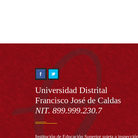
Información
Universidad Distrital
Francisco José de Caldas
NIT. 899.999.230.7
Institución de Educación Superior sujeta a inspecció