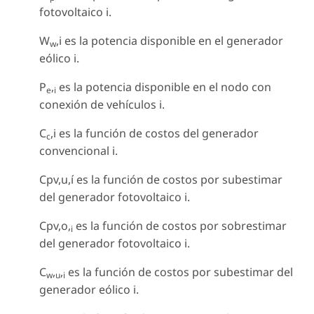
fotovoltaico i.
W
,i es la potencia disponible en el generador
w
eólico i.
P
,
es la potencia disponible en el nodo con
e
i
conexión de vehículos i.
C
,i es la función de costos del generador
c
convencional i.
Cpv,u,í es la función de costos por subestimar
del generador fotovoltaico i.
Cpv,o,
es la función de costos por sobrestimar
i
del generador fotovoltaico i.
C
,
,
es la función de costos por subestimar del
w
u
i
generador eólico i.