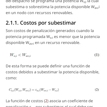
del despacho se programa una potencia W
la cual
s¡i
subestima o sobrestima la potencia disponible W
,i
av
en un nodo con recursos renovables.
2.1.1. Costos por subestimar
Son costos de penalización generados cuando la
potencia programada W
,
es menor que la potencia
s
i
disponible W
,
en un recurso renovable.
av
i
De esta forma se puede definir una función de
costos debidos a subestimar la potencia disponible,
como:
La función de costos (
2
) asocia un coeficiente de
penalización c
,
por subestimar, el cual debe ser