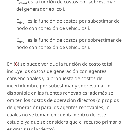
C
,
,
es la función de costos por sobrestimar
w
o
i
del generador eólico i.
C
,
,
es la función de costos por subestimar del
e
u
i
nodo con conexión de vehículos i.
C
,
,
es la función de costos por sobrestimar del
e
o
i
nodo con conexión de vehículos i.
En (
6
) se puede ver que la función de costo total
incluye los costos de generación con agentes
convencionales y la propuesta de costos de
incertidumbre por subestimar y sobrestimar lo
disponible en las fuentes renovables; además se
omiten los costos de operación directos (o propios
de generación) para los agentes renovables, lo
cuales no se toman en cuenta dentro de este
estudio ya que se considera que el recurso primario
es gratis (sol y viento).