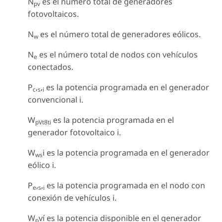
N
es el número total de generadores
pv
fotovoltaicos.
N
es el número total de generadores eólicos.
w
N
es el número total de nodos con vehículos
e
conectados.
P
,
,
es la potencia programada en el generador
c
s
i
convencional i.
W
es la potencia programada en el
pVt8ti
generador fotovoltaico i.
W
i es la potencia programada en el generador
ws
eólico i.
P
,
,
es la potencia programada en el nodo con
e
s
i
conexión de vehículos i.
W
ví es la potencia disponible en el generador
p