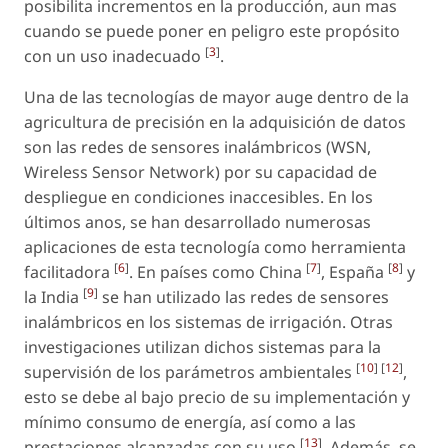
posibilita incrementos en la producción, aun mas
cuando se puede poner en peligro este propósito
[
3
]
con un uso inadecuado
.
Una de las tecnologías de mayor auge dentro de la
agricultura de precisión en la adquisición de datos
son las redes de sensores inalámbricos (WSN,
Wireless Sensor Network) por su capacidad de
despliegue en condiciones inaccesibles. En los
últimos anos, se han desarrollado numerosas
aplicaciones de esta tecnología como herramienta
[
6
]
[
7
]
[
8
]
facilitadora
. En países como China
, España
y
[
9
]
la India
se han utilizado las redes de sensores
inalámbricos en los sistemas de irrigación. Otras
investigaciones utilizan dichos sistemas para la
[
10
] [
12
]
supervisión de los parámetros ambientales
,
esto se debe al bajo precio de su implementación y
mínimo consumo de energía, así como a las
[
13
]
prestaciones alcanzadas con su uso
. Además, se