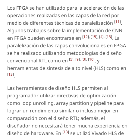
Los FPGA se han utilizado para la aceleración de las
operaciones realizadas en las capas de la red por
[
11
]
medio de diferentes técnicas de paralelización
.
Algunos trabajos sobre la implementación de CNN
[
12
], [
15
], [
4
], [
13
]
en FPGA pueden encontrarse en
. La
paralelización de las capas convolucionales en FPGA
se ha realizado utilizando metodologías de diseño
[
5
], [
9
], [
3
], [
10
]
convencional RTL como en
, y
herramientas de síntesis de alto nivel (HLS) como en
[
13
]
.
Las herramientas de diseño HLS permiten al
programador utilizar directivas de optimización
como
loop unrolling, array partition y pipeline
para
lograr un rendimiento similar o incluso mejor en
comparación con el diseño RTL; además, el
diseñador no necesitará tener mucha experiencia en
[
13
]
diseño de
hardware
. En
se utilizó Vivado HLS de