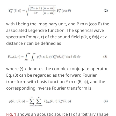
with i being the imaginary unit, and P m n (cos θ) the
associated Legendre function. The spherical wave
spectrum Pmn(k, r) of the sound field p(k, r, θφ) at a
distance r can be defined as
where (·) ∗ denotes the complex conjugate operator.
Eq. (3) can be regarded as the forward Fourier
transform with basis function Y m n (θ, φ), and the
corresponding inverse Fourier transform is
Fig. 1
shows an acoustic source Π of arbitrary shape