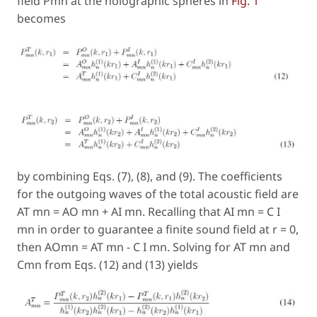
field Pmn at the holographic spheres in
Fig. 1
becomes
by combining Eqs. (7), (8), and (9). The coefficients
for the outgoing waves of the total acoustic field are
AT mn = AO mn + AI mn. Recalling that AI mn = C I
mn in order to guarantee a finite sound field at r = 0,
then AOmn = AT mn − C I mn. Solving for AT mn and
Cmn from Eqs. (12) and (13) yields