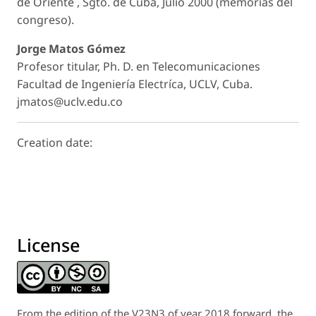
de Oriente , Sgto. de Cuba, Julio 2000 (memorias del
congreso).
Jorge Matos Gómez
Profesor titular, Ph. D. en Telecomunicaciones
Facultad de Ingeniería Electríca, UCLV, Cuba.
jmatos@uclv.edu.co
Creation date:
License
From the edition of the V23N3 of year 2018 forward, the