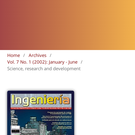
Home
/
Archives
/
Vol. 7 No. 1 (2002): January - June
/
Science, research and development