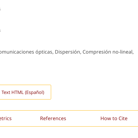
s
s
omunicaciones ópticas, Dispersión, Compresión no-lineal,
l Text HTML (Español)
etrics
References
How to Cite