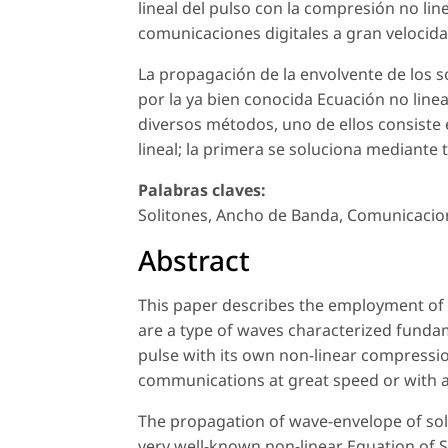
lineal del pulso con la compresión no li
comunicaciones digitales a gran velocid
La propagación de la envolvente de los s
por la ya bien conocida Ecuación no linea
diversos métodos, uno de ellos consiste e
lineal; la primera se soluciona mediante 
Palabras claves:
Solitones, Ancho de Banda, Comunicacione
Abstract
This paper describes the employment of 
are a type of waves characterized fundam
pulse with its own non-linear compression
communications at great speed or with a
The propagation of wave-envelope of soli
very well-known non-linear Equation of 