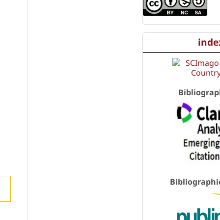
inde
Bibliograp
Bibliographi