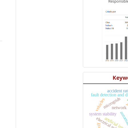
Responsible
Keyw
accident ra
fault detection and 
microgrids
vehicles
p
network
s
automa
system stability
artificial intel
electrical substatio