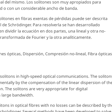
neal del mismo. Los solitones son muy apropiados para
ad o con un considerable ancho de banda.
olitones en fibras exentas de pérdidas puede ser descrita
l de Schrödinger. Para resolverla se han desarrollado
n dividir la ecuación en dos partes, una lineal y otra no-
transformada de Fourier y la otra analíticamente.
s ópticas, Dispersión, Compresión no-lineal, Fibra ópticas
solitons in high-speed optical communications. The soliton
entally by the compensation of the linear dispersion of th
. The solitons are very appropriate for digital
 large bandwidth.
tons in optical fibres with no losses can be described by th
Schrödinger. Several methods have been developed to solve