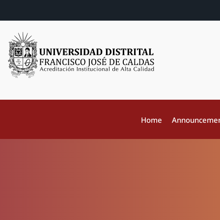
Home
Announceme