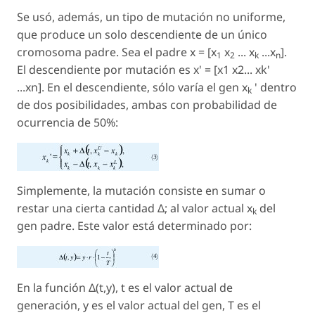
Se usó, además, un tipo de mutación no uniforme,
que produce un solo descendiente de un único
cromosoma padre. Sea el padre
x
= [
x
x
...
x
...
x
].
1
2
k
n
El descendiente por mutación es x' = [x1 x2... xk'
...xn]. En el descendiente, sólo varía el gen
x
' dentro
k
de dos posibilidades, ambas con probabilidad de
ocurrencia de 50%:
Simplemente, la mutación consiste en sumar o
restar una cierta cantidad Δ; al valor actual
x
del
k
gen padre. Este valor está determinado por:
En la función Δ(
t,y
),
t
es el valor actual de
generación, y es el valor actual del gen,
T
es el