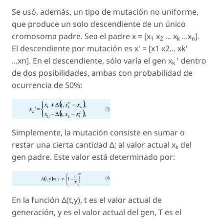
Se usó, además, un tipo de mutación no uniforme,
que produce un solo descendiente de un único
cromosoma padre. Sea el padre
x
= [
x
x
...
x
...
x
].
1
2
k
n
El descendiente por mutación es x' = [x1 x2... xk'
...xn]. En el descendiente, sólo varía el gen
x
' dentro
k
de dos posibilidades, ambas con probabilidad de
ocurrencia de 50%:
Simplemente, la mutación consiste en sumar o
restar una cierta cantidad Δ; al valor actual
x
del
k
gen padre. Este valor está determinado por:
En la función Δ(
t,y
),
t
es el valor actual de
generación, y es el valor actual del gen,
T
es el