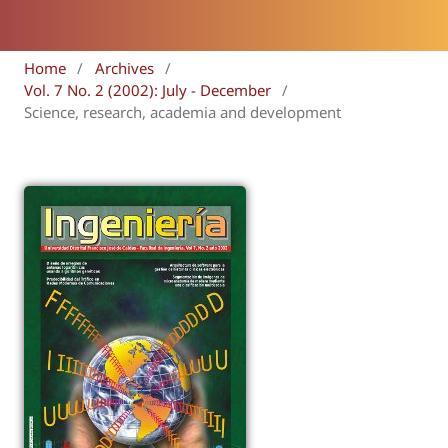
Home
/
Archives
/
Vol. 7 No. 2 (2002): July - December
/
Science, research, academia and development