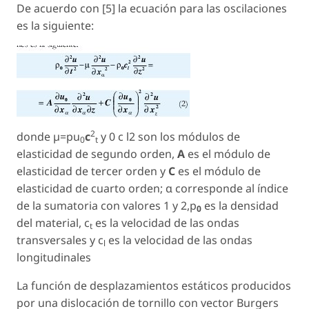
De acuerdo con [5] la ecuación para las oscilaciones
es la siguiente:
2
donde µ=pu
c
y 0 c l2 son los módulos de
0
t
elasticidad de segundo orden,
A
es el módulo de
elasticidad de tercer orden y
C
es el módulo de
elasticidad de cuarto orden; α corresponde al índice
de la sumatoria con valores 1 y 2,p
es la densidad
0
del material, c
es la velocidad de las ondas
t
transversales y c
es la velocidad de las ondas
l
longitudinales
La función de desplazamientos estáticos producidos
por una dislocación de tornillo con vector Burgers