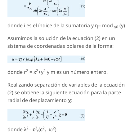
donde
i
es el índice de la sumatoria y η= mod
(y)
y0
Asumimos la solución de la ecuación (2) en un
sistema de coordenadas polares de la forma:
2
2
2
donde r
= x
+y
y m es un número entero.
Realizando separación de variables de la ecuación
(2) se obtiene la siguiente ecuación para la parte
radial de desplazamiento
χ
:
2
2
2
2
donde λ
=
c
(
c
- ω
)
t
t