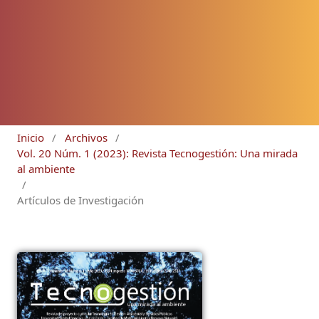
Inicio
/
Archivos
/
Vol. 20 Núm. 1 (2023): Revista Tecnogestión: Una mirada
al ambiente
/
Artículos de Investigación