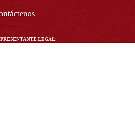
ontáctenos
PRESENTANTE LEGAL:
tor Dr. José Andelfo Lizcano Caro
toria@udistrital.edu.co
alle 13 # 31 -75
otá D.C. - República de Colombia
igo Postal:
111611 - 111611537
Atención a usuarios del Centro De Relevo:
57) 6013238314
(+57) 6013239300
ext: 1421 - (+57) 6013238340
Lunes a viernes de 8:00 a.m. a 5:00 p.m.
Atención al ciudadano:
atencion@udistrital.edu.co
Notificaciones judiciales: