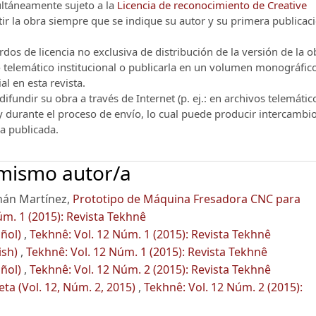
multáneamente sujeto a la
Licencia de reconocimiento de Creative
r la obra siempre que se indique su autor y su primera publicac
os de licencia no exclusiva de distribución de la versión de la o
vo telemático institucional o publicarla en un volumen monográfic
al en esta revista.
ifundir su obra a través de Internet (p. ej.: en archivos telemátic
 y durante el proceso de envío, lo cual puede producir intercambi
ra publicada.
 mismo autor/a
rnán Martínez,
Prototipo de Máquina Fresadora CNC para
úm. 1 (2015): Revista Tekhnê
añol)
,
Tekhnê: Vol. 12 Núm. 1 (2015): Revista Tekhnê
lish)
,
Tekhnê: Vol. 12 Núm. 1 (2015): Revista Tekhnê
añol)
,
Tekhnê: Vol. 12 Núm. 2 (2015): Revista Tekhnê
ta (Vol. 12, Núm. 2, 2015)
,
Tekhnê: Vol. 12 Núm. 2 (2015):