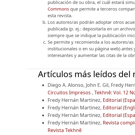
publicación de su obra, el cuál estará si
Commons
que permite a terceros comparti
esta revista.
Los autores/as podrán adoptar otros acuerd
publicada (p. ej.: depositarla en un archi
siempre que se indique la publicación inici
Se permite y recomienda a los autores/as d
institucionales o en su página web) antes
interesantes y aumentar las citas de la ob
Artículos más leídos del
Diego A. Alonso, John E. Gil, Fredy He
Circuitos Impresos
,
Tekhnê: Vol. 12 N
Fredy Hernán Martinez,
Editorial (Esp
Fredy Hernán Martinez,
Editorial (Eng
Fredy Hernán Martinez,
Editorial (Esp
Fredy Hernán Martinez,
Revista comple
Revista Tekhnê