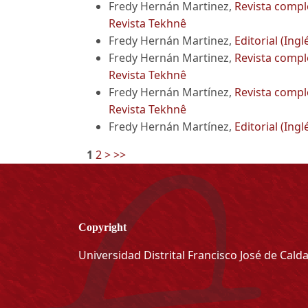
Fredy Hernán Martinez,
Revista comple
Revista Tekhnê
Fredy Hernán Martinez,
Editorial (Ingl
Fredy Hernán Martinez,
Revista comple
Revista Tekhnê
Fredy Hernán Martínez,
Revista comple
Revista Tekhnê
Fredy Hernán Martínez,
Editorial (Ingl
1
2
>
>>
Copyright
Universidad Distrital Francisco José de Cald