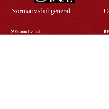
Normatividad general
C
Estatuto General
RE
Proyecto Universitario Institucional - PUI
Rec
rec
n y
Normatividad académica
C
Bog
Cód
Derechos pecuniarios
ión
Estatuto Estudiantil
(+
Estatuto Docente
Estatuto Académico