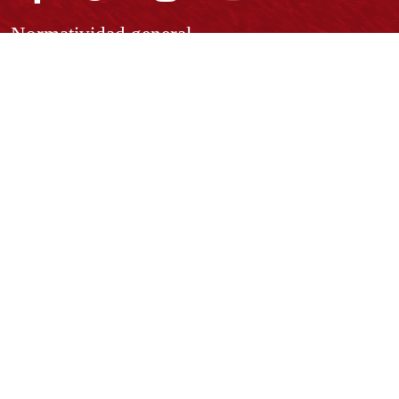
Normatividad general
Estatuto General
Proyecto Universitario Institucional - PUI
Normatividad académica
Derechos pecuniarios
Estatuto Estudiantil
Estatuto Docente
Estatuto Académico
Contáctenos