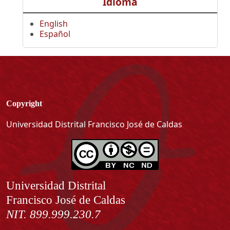
Idioma
English
Español
Copyright
Universidad Distrital Francisco José de Caldas
Información
Universidad Distrital
Francisco José de Caldas
NIT. 899.999.230.7