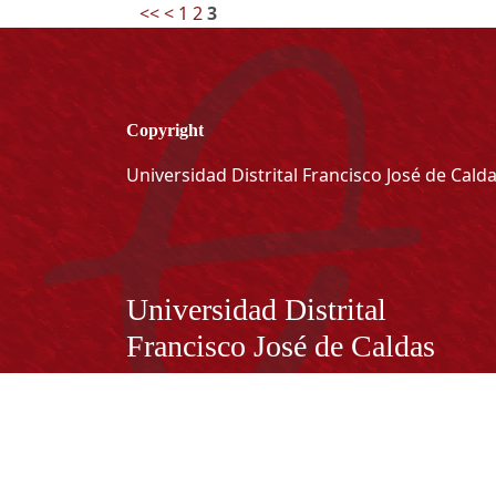
<<
<
1
2
3
Copyright
Universidad Distrital Francisco José de Cald
Información
Universidad Distrital
Francisco José de Caldas
NIT. 899.999.230.7
Institución de Educación Superior sujeta a inspecció