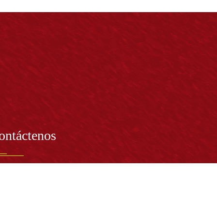
ontáctenos
PRESENTANTE LEGAL:
tor Dr. José Andelfo Lizcano Caro
toria@udistrital.edu.co