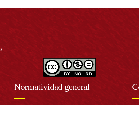
as
Normatividad general
C
Estatuto General
RE
Proyecto Universitario Institucional - PUI
Rec
rec
n y