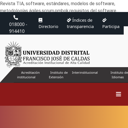
Revista TIA, software, estándares, modelos de software,
metodologías ágiles,scrum,pmbok,requisitos del software
Índices de
018000 -
Directorio
transparencia
Participa
914410
Acreditación
Instituto de
Interinstitucional
Instituto de
institucional
Extensión
Idiomas