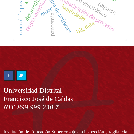
arquitectura de software
comercio electrónico
control de posición
automatización de procesos
requerimientos
desarrollo
impacto
habilidades
mooc
pandemia
big data
Información
Universidad Distrital
Francisco José de Caldas
NIT. 899.999.230.7
Institución de Educación Superior sujeta a inspección y vigilancia