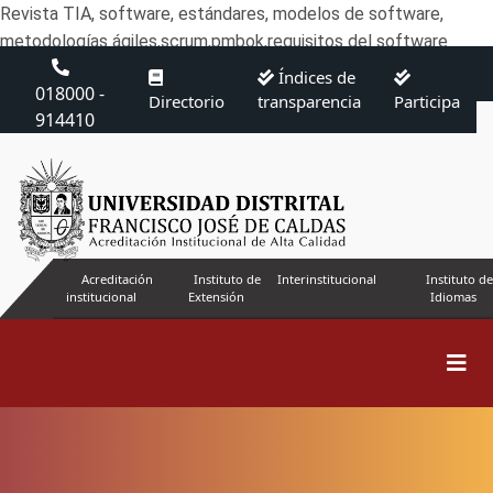
Revista TIA, software, estándares, modelos de software,
metodologías ágiles,scrum,pmbok,requisitos del software
Índices de
018000 -
Directorio
transparencia
Participa
914410
Acreditación
Instituto de
Interinstitucional
Instituto de
institucional
Extensión
Idiomas