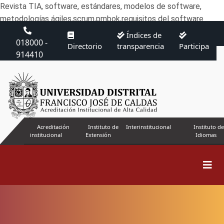
Revista TIA, software, estándares, modelos de software,
metodologías ágiles,scrum,pmbok,requisitos del software
Índices de
018000 -
Directorio
transparencia
Participa
914410
Acreditación
Instituto de
Interinstitucional
Instituto de
institucional
Extensión
Idiomas