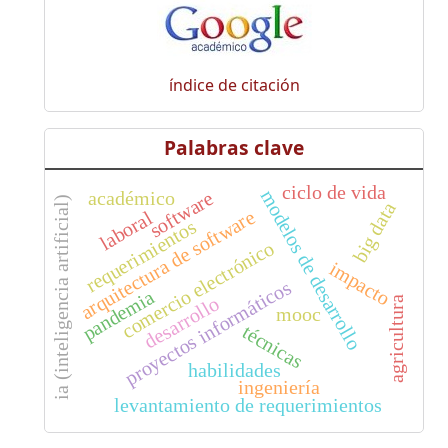
índice de citación
Palabras clave
ciclo de vida
modelos de desarrollo
académico
software
ia (inteligencia artificial)
big data
arquitectura de software
laboral
requerimientos
comercio electrónico
impacto
proyectos informáticos
pandemia
desarrollo
agricultura
mooc
técnicas
habilidades
ingeniería
levantamiento de requerimientos