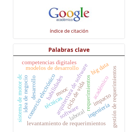
índice de citación
Palabras clave
competencias digitales
big data
arquitectura de software
modelos de desarrollo
gestión de requerimientos
comercio electrónico
habilidades
sistema de motor dc
académico
requerimientos
idea de negocio
desarrollo
ciclo de vida
mooc
impacto
técnicas
ingeniería
software
laboral
levantamiento de requerimientos