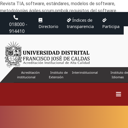
Revista TIA, software, estándares, modelos de software,
metodologías ágiles,scrum,pmbok,requisitos del software
Índices de
018000 -
Directorio
transparencia
Participa
914410
Acreditación
Instituto de
Interinstitucional
Instituto de
institucional
Extensión
Idiomas