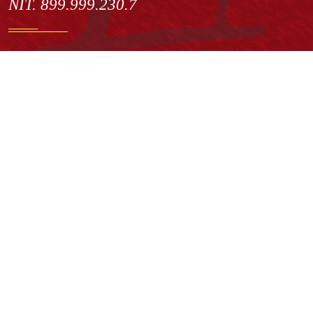
NIT. 899.999.230.7
Institución de Educación Superior sujeta a inspección y vigilancia
por el Ministerio de Educación Nacional
Acuerdo de creación N° 10 de 1948 del Concejo de Bogotá
Acreditación Institucional de Alta Calidad - Resolución N° 023653
del 10 de diciembre del 2021
Redes sociales
Normatividad general