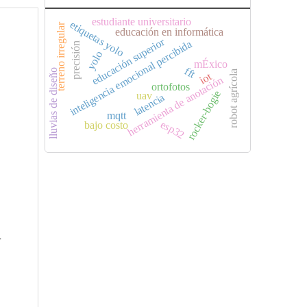
estudiante universitario
etiquetas yolo
terreno irregular
educación en informática
educación superior
inteligencia emocional percibida
precisión
yolo
mÉxico
fft
lluvias de diseño
robot agrícola
iot
herramienta de anotación
ortofotos
rocker-bogie
uav
latencia
mqtt
esp32
bajo costo
r