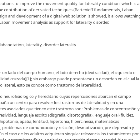
butions to improve the movement quality for laterality condition, which is a
the contribution of derivated techniques (Bartenieff fundamentals, Laban
ign and development of a digital web solution is showed, it allows watchin
e Laban movement analysis as support for laterality disorder.
anotation, laterality, disorder laterality
de un lado del cuerpo humano, el lado derecho (dextralidad), el izquierdo o
idad cruzada)[1]; sin embargo puede presentarse un desorden en el cual la
 lateral, esto se conoce como trastorno de lateralidad.
rno neurofisiológico y hereditario cuyas repercusiones abarcan el campo
spaña un centro para resolver los trastornos de lateralidad y en una
ntes asociados que tienen este trastorno son: Problemas de concentración y
ividad, lenguaje escrito (disgrafía, disortografía), lenguaje oral (fluidez,
hipotonía, apatía, lentitud, hipertonía, hipercinesia, matemáticas
, problemas de comunicación y relación, desmotivación, pre-depresión y
n el caso de los adultos adquieren singular relevancia los tratamientos por