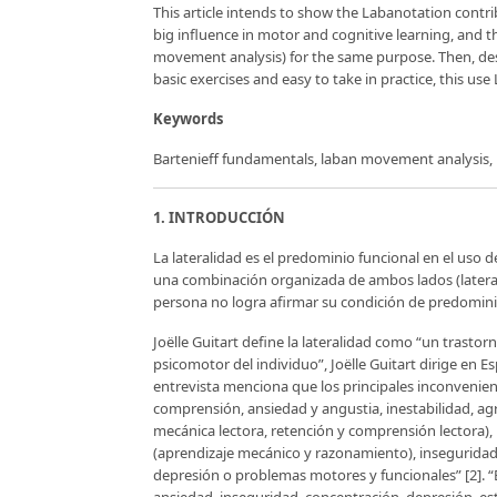
This article intends to show the Labanotation contri
big influence in motor and cognitive learning, and 
movement analysis) for the same purpose. Then, des
basic exercises and easy to take in practice, this us
Keywords
Bartenieff fundamentals, laban movement analysis, lab
1. INTRODUCCIÓN
La lateralidad es el predominio funcional en el uso 
una combinación organizada de ambos lados (lateral
persona no logra afirmar su condición de predominio
Joëlle Guitart define la lateralidad como “un trasto
psicomotor del individuo”, Joëlle Guitart dirige en E
entrevista menciona que los principales inconvenie
comprensión, ansiedad y angustia, inestabilidad, agres
mecánica lectora, retención y comprensión lectora), 
(aprendizaje mecánico y razonamiento), inseguridad
depresión o problemas motores y funcionales” [2]. “E