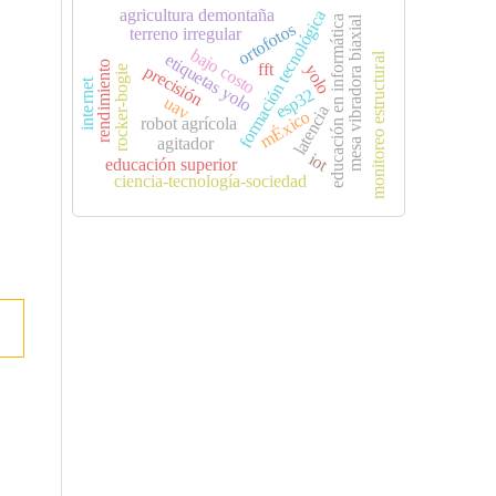
agricultura demontaña
formación tecnológica
mesa vibradora biaxial
educación en informática
ortofotos
terreno irregular
bajo costo
etiquetas yolo
monitoreo estructural
rendimiento
fft
yolo
precisión
rocker-bogie
internet
esp32
uav
latencia
mÉxico
robot agrícola
agitador
iot
educación superior
ciencia-tecnología-sociedad