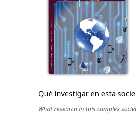
Qué investigar en esta soci
What research in this complex socie