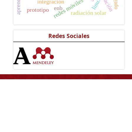
linux
redes móviles
integración
enb
prototipo
radiación solar
Redes Sociales
Información
Universidad Distrital
Francisco José de Caldas