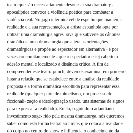
teatro que são necessariamente desonesta sua dramaturgia
apocalíptica convoca a violência poética para combater a
violência real. No jogo interminável de espelho que mantém a
realidade e a sua representação, a artista espanhola opta por
utilizar uma dramaturgia agres- siva que subverte os cânones
dramáticos, uma dramaturgia que altera as orientações
dramatúrgicas e propõe ao espectador em alternativa - e por
vezes concomitantemente - que o espectador esteja aberto à
adesão mental e localizado à distância crítica. A fim de
compreender este teatro-punch, devemos examinar em primeiro
lugar a relação que se estabelece entre a análise da realidade
proposta e a forma dramática escolhida para representar essa
realidade (qualquer parte de mimetismo, um processo de
ficcionali- zação e ideologização usado, uns sistemas de signos
para expressar a realidade). Então, seguindo o artaudiano
investimento suge- rido pela mesma dramaturga, nós queremos
saber como esta forma teatral ao limite, que coloca a realidade
do corpo no centro do show e influencia o conhecimento da