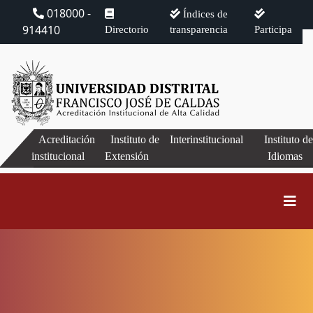
018000 -
Índices de
914410
Directorio
transparencia
Participa
Acreditación
Instituto de
Interinstitucional
Instituto d
institucional
Extensión
Idiomas