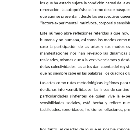
los que ha estado sujeta la condición carnal de la ex
re-creación, la autopoiésis; así como desde búsqu
que aquí se presentan, desde las perspectivas queer
“lectura experimental, multívoca, corporal y sensibl
Este número abre reflexiones referidas a que hoy, 
humana y no humana, asi como los modos como nos
caso la participación de las artes y sus modos esp
manifestaciones nos han revelado las dinámicas de
realidades, mismas que a la vez vivenciamos y desd
de las colectividades, las artes dan cuenta del regi
que no siempre cabe en las palabras, los cuadros o la
Las artes como rutas metodológicas legítimas para e
de dichas inter-sensibilidades, las líneas de contin
particularidades sintientes de quien vive la exp
sensibilidades sociales, está hecha y refiere nue
tactilidades, sonoridades, fruiciones, olfaciones, p
Por tanto, el carácter de lo que es posible cono