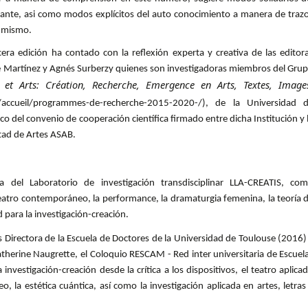
brante, asi como modos explícitos del auto conocimiento a manera de traz
í mismo.
rcera edición ha contado con la reflexión experta y creativa de las editor
e Martínez y Agnés Surberzy quienes son investigadoras miembros del Gru
s et Arts: Création, Recherche, Emergence en Arts, Textes, Image
2.fr/accueil/programmes-de-recherche-2015-2020-/), de la Universidad 
co del convenio de cooperación científica firmado entre dicha Institución y 
ltad de Artes ASAB.
ra del Laboratorio de investigación transdisciplinar LLA-CREATIS, co
 teatro contemporáneo, la performance, la dramaturgia femenina, la teoría 
d para la investigación-creación.
es Directora de la Escuela de Doctores de la Universidad de Toulouse (2016)
atherine Naugrette, el Coloquio RESCAM - Red inter universitaria de Escuel
investigación-creación desde la crítica a los dispositivos, el teatro aplica
, la estética cuántica, así como la investigación aplicada en artes, letras