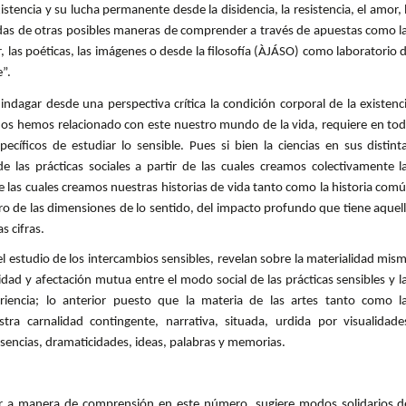
istencia y su lucha permanente desde la disidencia, la resistencia, el amor, 
edas de otras posibles maneras de comprender a través de apuestas como l
, las poéticas, las imágenes o desde la filosofía (ÀJÁSO) como laboratorio 
e”.
indagar desde una perspectiva crítica la condición corporal de la existenc
 hemos relacionado con este nuestro mundo de la vida, requiere en to
ecíficos de estudiar lo sensible. Pues si bien la ciencias en sus distint
 las prácticas sociales a partir de las cuales creamos colectivamente l
e las cuales creamos nuestras historias de vida tanto como la historia com
stro de las dimensiones de lo sentido, del impacto profundo que tiene aquel
s cifras.
l estudio de los intercambios sensibles, revelan sobre la materialidad mis
uidad y afectación mutua entre el modo social de las prácticas sensibles y l
eriencia; lo anterior puesto que la materia de las artes tanto como l
stra carnalidad contingente, narrativa, situada, urdida por visualidade
resencias, dramaticidades, ideas, palabras y memorias.
cer a manera de comprensión en este número, sugiere modos solidarios d