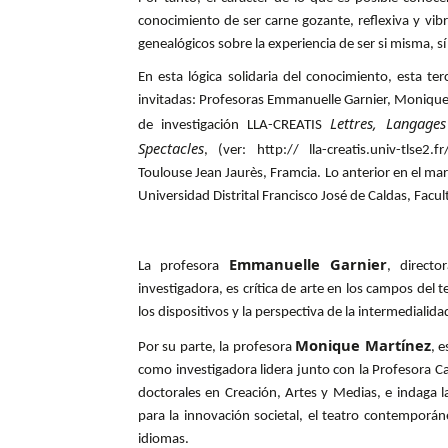
conocimiento de ser carne gozante, reflexiva y vi
genealógicos sobre la experiencia de ser si misma, s
En esta lógica solidaria del conocimiento, esta te
invitadas: Profesoras Emmanuelle Garnier, Moniqu
Lettres, Langage
de investigación LLA-CREATIS
Spectacles
, (ver: http://
lla-creatis.univ-tlse
Toulouse Jean Jaurès, Framcia. Lo anterior en el mar
Universidad Distrital Francisco José de Caldas, Facu
Emmanuelle Garnier
La profesora
, directo
investigadora, es crítica de arte en los campos del
los dispositivos y la perspectiva de la intermedialida
Monique Martínez
Por su parte, la profesora
, 
como investigadora lidera junto con la Profesora C
doctorales en Creación, Artes y Medias, e indaga la 
para la innovación societal, el teatro contemporáneo
idiomas.