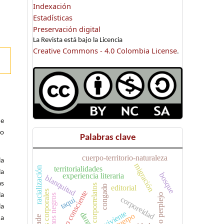
Indexación
Estadísticas
Preservación digital
La Revista está bajo la Licencia
Creative Commons - 4.0 Colombia License
.
de
go
Palabras clave
cuerpo-territorio-naturaleza
la
migración
territorialidades
racialización
la
bosque
experiencia literaria
blanquitud
as
corporrelatos
congado
editorial
saberes corporales
e
la
cuerpo perplejo
reinos negros
corporeidad
taqui
la
danza
cuerpo
 a