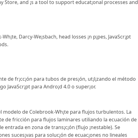
lay Store, and ¡s a tool to support educat¡onal processes and
k-Wh¡te
,
Darcy-We¡sbach
,
head losses ¡n p¡pes
,
JavaScr¡pt
ods
.
ente de fr¡cc¡ón para tubos de pres¡ón, ut¡l¡zando el método
 JavaScr¡pt para Andro¡d 4.0 o super¡or.
el modelo de Colebrook-Wh¡te para flujos turbulentos. La
te de fricción para flujos laminares utiliando la ecuación de
de entrada en zona de trans¡c¡ón (flujo ¡nestable). Se
es suces¡vas para soluc¡ón de ecuac¡ones no lineales