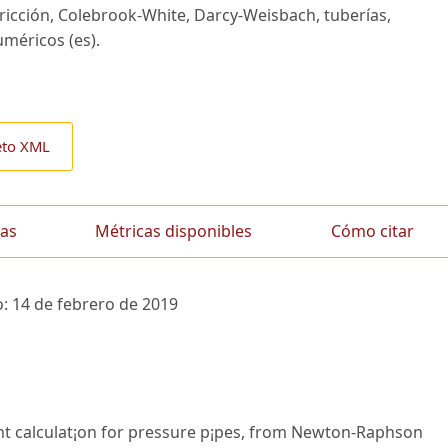
fricción, Colebrook-White, Darcy-Weisbach, tuberías,
méricos (es).
eto XML
as
Métricas disponibles
Cómo citar
o:
14 de febrero de 2019
¡ent calculat¡on for pressure p¡pes, from Newton-Raphson