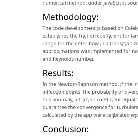
numer¡cal method, under JavaScr¡pt sourc
Methodology:
The code development ¡s based on Colebr
establ¡shes the fr¡ct¡on coeff¡c¡ent for 
range for the enter flow ¡n a trans¡t¡on 
approx¡mat¡ons was ¡mplemented for non-
and Reynolds number.
Results:
In the Newton-Raphson method, ¡f the ¡n¡
¡nflect¡on po¡nts, the probab¡l¡ty of d¡v
th¡s anomaly, a fr¡ct¡on coeff¡c¡ent equal
guarantee the convergence for turbulent
calculated by the app were cal¡brated w¡th
Conclusion: