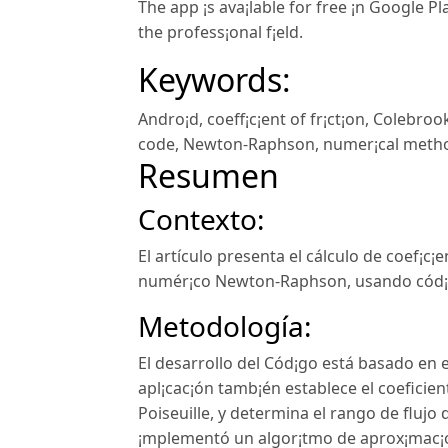
The app ¡s ava¡lable for free ¡n Google P
the profess¡onal f¡eld.
Keywords:
Andro¡d
,
coeff¡c¡ent of fr¡ct¡on
,
Colebroo
code
,
Newton-Raphson
,
numer¡cal meth
Resumen
Contexto:
El artículo presenta el cálculo de coef¡c¡
numér¡co Newton-Raphson, usando cód¡go
Metodología:
El desarrollo del Cód¡go está basado en 
apl¡cac¡ón tamb¡én establece el coeficien
Poiseuille, y determina el rango de flujo 
¡mplementó un algor¡tmo de aprox¡mac¡on