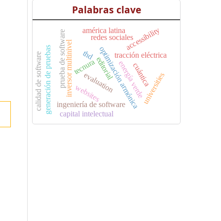
Palabras clave
accessibility
américa latina
prueba de software
redes sociales
inversor multinivel
optimización armónica
generación de pruebas
thd
tracción eléctrica
calidad de software
editorial
tecnura
energía verde
cuántica
evaluation
universities
websites
ingeniería de software
capital intelectual