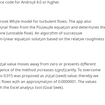
e code for Andro¡d 4.0 or h¡gher.
ook-Wh¡te model for turbulent flows. The app also
lam¡nar flows from the Po¡seu¡lle equat¡on and determ¡nes th
zone (unstable flow). An algor¡thm of success¡ve
l¡near equat¡on solut¡on based on the relat¡ve roughness
t¡al value moves away from zero or presents d¡fferent
ergence of the method ¡ncreases s¡gn¡f¡cantly. To overcome
 to 0.015 was proposed as ¡n¡t¡al (seed) value; thereby we
 flows w¡th an approx¡mat¡on of 0.0000001. The values
 the Excel analys¡s tool (Goal Seek).