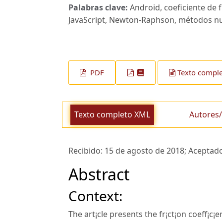
Palabras clave:
Android, coeficiente de 
JavaScript, Newton-Raphson, métodos nu
PDF
Texto compl
Texto completo XML
Autores/
Recibido:
15 de agosto de 2018;
Aceptad
Abstract
Context:
The art¡cle presents the fr¡ct¡on coeff¡c