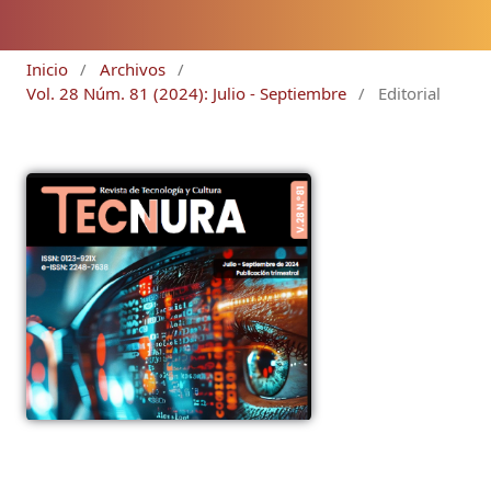
Inicio
/
Archivos
/
Vol. 28 Núm. 81 (2024): Julio - Septiembre
/
Editorial