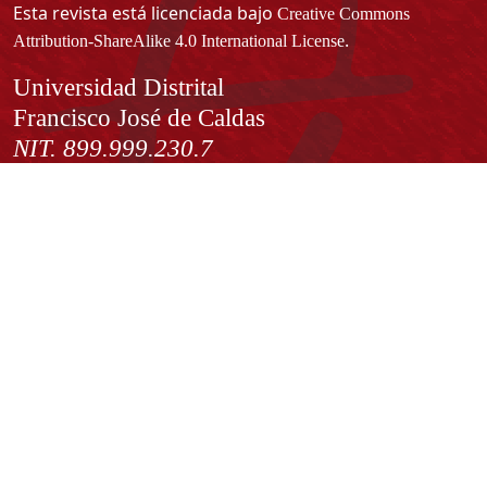
Esta revista está licenciada bajo
Creative Commons
.
Attribution-ShareAlike 4.0 International License
Información
Universidad Distrital
Francisco José de Caldas
NIT. 899.999.230.7
Institución de Educación Superior sujeta a inspección y vigilancia
por el Ministerio de Educación Nacional
Acuerdo de creación N° 10 de 1948 del Concejo de Bogotá
Acreditación Institucional de Alta Calidad - Resolución N° 023653
del 10 de diciembre del 2021
Redes sociales