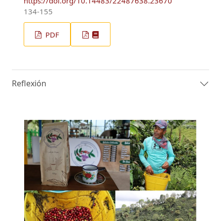
https://doi.org/10.14483/22487638.23670
134-155
PDF
Reflexión