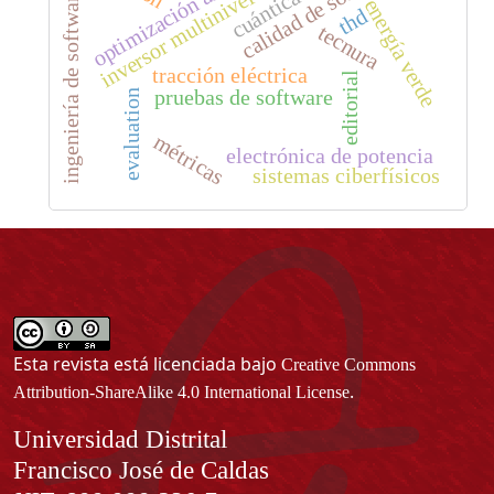
optimización armónica
calidad de software
cuántica
ingeniería de software
inversor multinivel
energía verde
thd
tecnura
tracción eléctrica
editorial
pruebas de software
evaluation
métricas
electrónica de potencia
sistemas ciberfísicos
Esta revista está licenciada bajo
Creative Commons
.
Attribution-ShareAlike 4.0 International License
Información
Universidad Distrital
Francisco José de Caldas