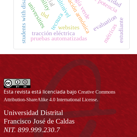
optimización armónica
students with disabilities
energía verde
universities
thd
tecnura
evaluation
estudiante
métricas
websites
tracción eléctrica
pruebas automatizadas
Esta revista está licenciada bajo
Creative Commons
.
Attribution-ShareAlike 4.0 International License
Información
Universidad Distrital
Francisco José de Caldas
NIT. 899.999.230.7