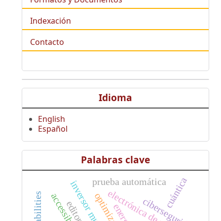
Indexación
Contacto
Idioma
English
Español
Palabras clave
cuántica
prueba automática
inversor multinivel
electrónica de potencia
accessibility
ciberseguridad
editorial