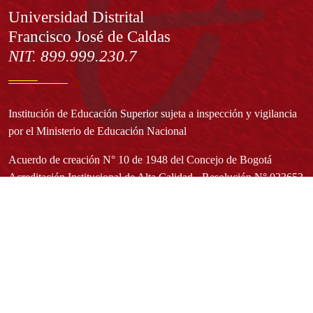
Información
Universidad Distrital
Francisco José de Caldas
NIT. 899.999.230.7
Institución de Educación Superior sujeta a inspección y vigilancia
por el Ministerio de Educación Nacional
Acuerdo de creación N° 10 de 1948 del Concejo de Bogotá
Acreditación Institucional de Alta Calidad - Resolución N° 023653
del 10 de diciembre del 2021
Redes sociales