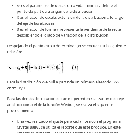
x
es el parámetro de ubicación o vida mínima y define el
0
punto de partida u origen de la distribución.
ß es el factor de escala, extensión de la distribución a lo largo
del eje de las abscisas.
β es el factor de forma y representa la pendiente de la recta
describiendo el grado de variación de la distribución.
Despejando el parámetro a determinar (x) se encuentra la siguiente
relación:
Para la distribución Weibull a partir de un número aleatorio F(x)
entre 0 y 1.
Para las demás distribuciones que no permiten realizar un despeje
analítico como el de la función Weibull, se realiza el siguiente
procedimiento:
Una vez realizado el ajuste para cada hora con el programa
Crystal Ball®, se utiliza el reporte que este produce. En este
reporte se generan 2 pares de vectores de 100 datos cada