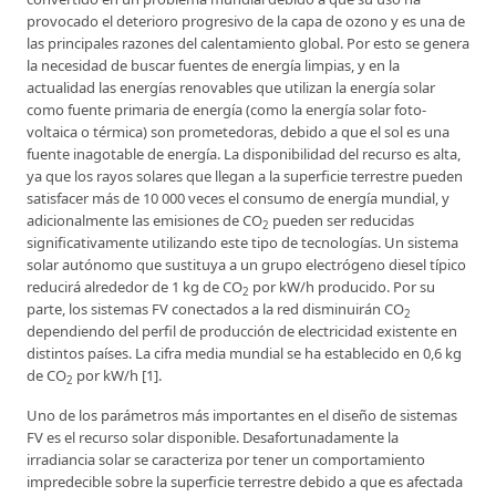
provocado el deterioro progresivo de la capa de ozono y es una de
las principales razones del calentamiento global. Por esto se genera
la necesidad de buscar fuentes de energía limpias, y en la
actualidad las energías renovables que utilizan la energía solar
como fuente primaria de energía (como la energía solar foto-
voltaica o térmica) son prometedoras, debido a que el sol es una
fuente inagotable de energía. La disponibilidad del recurso es alta,
ya que los rayos solares que llegan a la superficie terrestre pueden
satisfacer más de 10 000 veces el consumo de energía mundial, y
adicionalmente las emisiones de CO
pueden ser reducidas
2
significativamente utilizando este tipo de tecnologías. Un sistema
solar autónomo que sustituya a un grupo electrógeno diesel típico
reducirá alrededor de 1 kg de CO
por kW/h producido. Por su
2
parte, los sistemas FV conectados a la red disminuirán CO
2
dependiendo del perfil de producción de electricidad existente en
distintos países. La cifra media mundial se ha establecido en 0,6 kg
de CO
por kW/h [1].
2
Uno de los parámetros más importantes en el diseño de sistemas
FV es el recurso solar disponible. Desafortunadamente la
irradiancia solar se caracteriza por tener un comportamiento
impredecible sobre la superficie terrestre debido a que es afectada