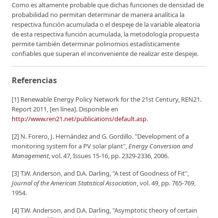
Como es altamente probable que dichas funciones de densidad de
probabilidad no permitan determinar de manera analítica la
respectiva función acumulada o el despeje de la variable aleatoria
de esta respectiva función acumulada, la metodología propuesta
permite también determinar polinomios estadísticamente
confiables que superan el inconveniente de realizar este despeje.
Referencias
[1] Renewable Energy Policy Network for the 21st Century, REN21.
Report 2011, [en línea]. Disponible en
http://www.ren21.net/publications/default.asp
.
[2] N. Forero, J. Hernández and G. Gordillo. "Development of a
monitoring system for a PV solar plant",
Energy Conversion and
Management
, vol. 47, Issues 15-16, pp. 2329-2336, 2006.
[3] T.W. Anderson, and D.A. Darling, "A test of Goodness of Fit",
Journal of the American Statistical Association
, vol. 49, pp. 765-769,
1954.
[4] T.W. Anderson, and D.A. Darling, "Asymptotic theory of certain