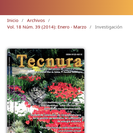
Inicio
/
Archivos
/
Vol. 18 Núm. 39 (2014): Enero - Marzo
/
Investigación