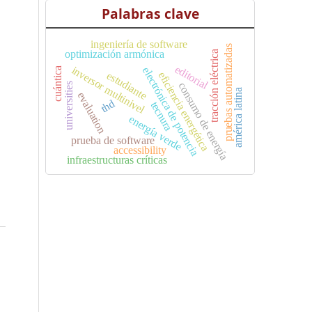
Palabras clave
ingeniería de software
pruebas automatizadas
optimización armónica
tracción eléctrica
editorial
inversor multinivel
electrónica de potencia
cuántica
estudiante
eficiencia energética
consumo de energía
universities
américa latina
evaluation
thd
tecnura
energía verde
prueba de software
accessibility
infraestructuras críticas