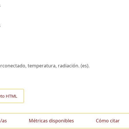
s
s
erconectado, temperatura, radiación. (es).
eto HTML
/as
Métricas disponibles
Cómo citar