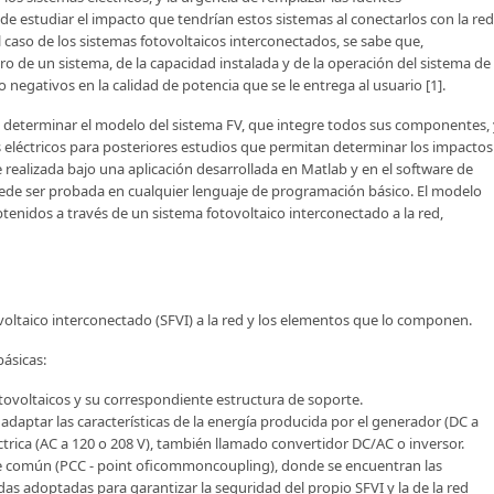
de estudiar el impacto que tendrían estos sistemas al conectarlos con la red
l caso de los sistemas fotovoltaicos interconectados, se sabe que,
o de un sistema, de la capacidad instalada y de la operación del sistema de
 negativos en la calidad de potencia que se le entrega al usuario [1].
a determinar el modelo del sistema FV, que integre todos sus componentes, 
 eléctricos para posteriores estudios que permitan determinar los impactos
ealizada bajo una aplicación desarrollada en Matlab y en el software de
uede ser probada en cualquier lenguaje de programación básico. El modelo
enidos a través de un sistema fotovoltaico interconectado a la red,
ltaico interconectado (SFVI) a la red y los elementos que lo componen.
básicas:
ovoltaicos y su correspondiente estructura de soporte.
adaptar las características de la energía producida por el generador (DC a
éctrica (AC a 120 o 208 V), también llamado convertidor DC/AC o inversor.
ple común (PCC - point oficommoncoupling), donde se encuentran las
s adoptadas para garantizar la seguridad del propio SFVI y la de la red