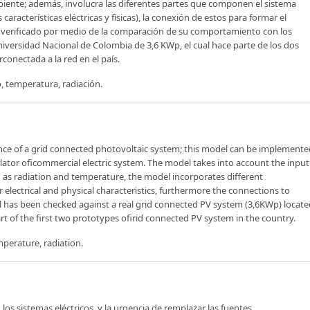
biente; además, involucra las diferentes partes que componen el sistema
aracterísticas eléctricas y físicas), la conexión de estos para formar el
do verificado por medio de la comparación de su comportamiento con los
iversidad Nacional de Colombia de 3,6 KWp, el cual hace parte de los dos
conectada a la red en el país.
, temperatura, radiación.
nce of a grid connected photovoltaic system; this model can be implemente
tor oficommercial electric system. The model takes into account the input
 as radiation and temperature, the model incorporates different
electrical and physical characteristics, furthermore the connections to
 has been checked against a real grid connected PV system (3,6KWp) locate
t of the first two prototypes ofirid connected PV system in the country.
perature, radiation.
 los sistemas eléctricos, y la urgencia de remplazar las fuentes