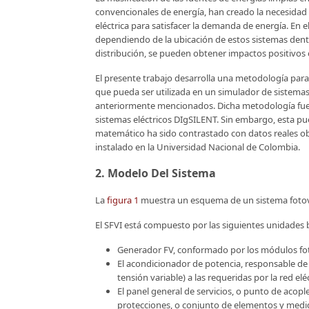
convencionales de energía, han creado la necesidad 
eléctrica para satisfacer la demanda de energía. En e
dependiendo de la ubicación de estos sistemas dentr
distribución, se pueden obtener impactos positivos o
El presente trabajo desarrolla una metodología par
que pueda ser utilizada en un simulador de sistemas
anteriormente mencionados. Dicha metodología fue r
sistemas eléctricos DIgSILENT. Sin embargo, esta p
matemático ha sido contrastado con datos reales obt
instalado en la Universidad Nacional de Colombia.
2. Modelo Del Sistema
La
figura 1
muestra un esquema de un sistema fotovo
El SFVI está compuesto por las siguientes unidades 
Generador FV, conformado por los módulos fot
El acondicionador de potencia, responsable de 
tensión variable) a las requeridas por la red el
El panel general de servicios, o punto de aco
protecciones, o conjunto de elementos y medida