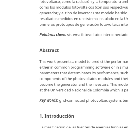
fotovoltaico, como la radiación y la temperatura am
como los módulos fotovoltaicos (con sus respectivas c
generador, y el tipo de inversor. Este modelo ha si
resultados medidos en un sistema instalado en la Un
primeros prototipos de generación fotovoltaica inter
Palabras clave
:
sistema fotovoltaico interconectado
Abstract
This work presents a model to predict the performa
either in common programming software or in simula
parameters that determinates its performance, such
components of the photovoltaic's modules and their 
become the generator and the investors. This model
at the Universidad Nacional de Colombia which is par
Key words
:
grid-connected photovoltaic system, tem
1. Introducción
La masificación de las fuentes de energías limpias en