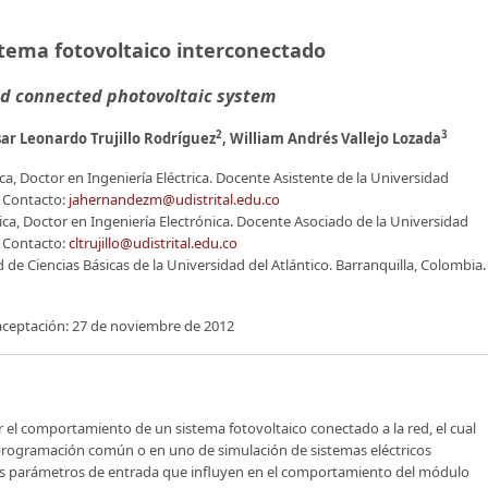
tema fotovoltaico interconectado
id connected photovoltaic system
2
3
sar Leonardo Trujillo Rodríguez
, William Andrés Vallejo Lozada
ica, Doctor en Ingeniería Eléctrica. Docente Asistente de la Universidad
. Contacto:
jahernandezm@udistrital.edu.co
rica, Doctor en Ingeniería Electrónica. Docente Asociado de la Universidad
. Contacto:
cltrujillo@udistrital.edu.co
de Ciencias Básicas de la Universidad del Atlántico. Barranquilla, Colombia.
aceptación: 27 de noviembre de 2012
r el comportamiento de un sistema fotovoltaico conectado a la red, el cual
rogramación común o en uno de simulación de sistemas eléctricos
los parámetros de entrada que influyen en el comportamiento del módulo