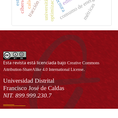
consumo de energía
universities
tecnura
métricas
Esta revista está licenciada bajo
Creative Commons
.
Attribution-ShareAlike 4.0 International License
Información
Universidad Distrital
Francisco José de Caldas
NIT. 899.999.230.7
Institución de Educación Superior sujeta a inspección y vigilancia