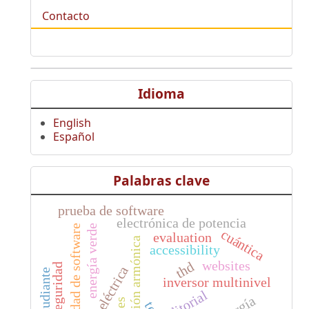
Contacto
Idioma
English
Español
Palabras clave
prueba de software
electrónica de potencia
energía verde
calidad de software
cuántica
evaluation
optimización armónica
accessibility
websites
thd
ciberseguridad
tracción eléctrica
estudiante
inversor multinivel
editorial