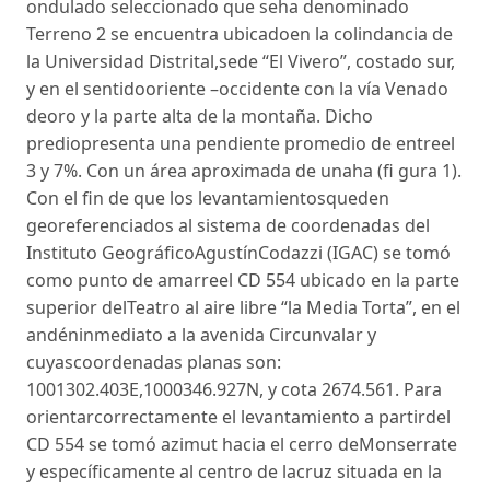
ondulado seleccionado que seha denominado
Terreno 2 se encuentra ubicadoen la colindancia de
la Universidad Distrital,sede “El Vivero”, costado sur,
y en el sentidooriente –occidente con la vía Venado
deoro y la parte alta de la montaña. Dicho
prediopresenta una pendiente promedio de entreel
3 y 7%. Con un área aproximada de unaha (fi gura 1).
Con el fin de que los levantamientosqueden
georeferenciados al sistema de coordenadas del
Instituto GeográficoAgustínCodazzi (IGAC) se tomó
como punto de amarreel CD 554 ubicado en la parte
superior delTeatro al aire libre “la Media Torta”, en el
andéninmediato a la avenida Circunvalar y
cuyascoordenadas planas son:
1001302.403E,1000346.927N, y cota 2674.561. Para
orientarcorrectamente el levantamiento a partirdel
CD 554 se tomó azimut hacia el cerro deMonserrate
y específicamente al centro de lacruz situada en la