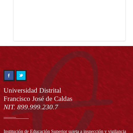
Información
Universidad Distrital
Francisco José de Caldas
NIT. 899.999.230.7
Institución de Educación Superior sujeta a inspección y vigilancia