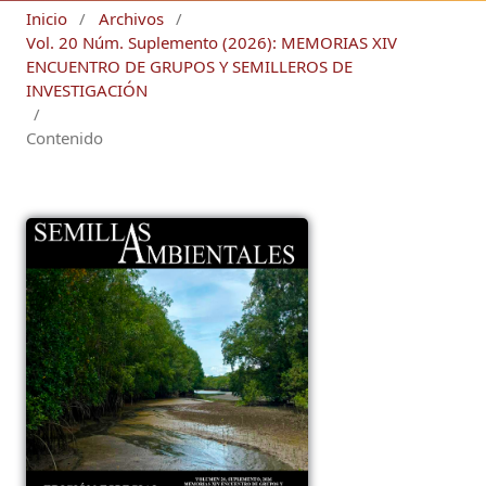
Inicio
/
Archivos
/
Vol. 20 Núm. Suplemento (2026): MEMORIAS XIV
ENCUENTRO DE GRUPOS Y SEMILLEROS DE
INVESTIGACIÓN
/
Contenido